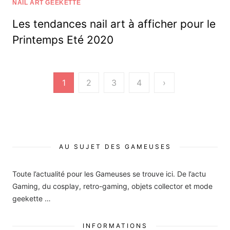
on
NAIL ART GEEKETTE
Les tendances nail art à afficher pour le
Printemps Eté 2020
Pagination
1
2
3
4
›
des
publications
AU SUJET DES GAMEUSES
Toute l’actualité pour les Gameuses se trouve ici. De l’actu
Gaming, du cosplay, retro-gaming, objets collector et mode
geekette …
INFORMATIONS