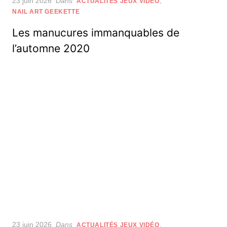
Posted
23 juin 2026
Dans
,
ACTUALITÉS JEUX VIDÉO
on
NAIL ART GEEKETTE
Les manucures immanquables de
l’automne 2020
Posted
23 juin 2026
Dans
,
ACTUALITÉS JEUX VIDÉO