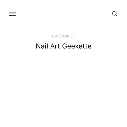
Skip
to
the
content
CATÉGORIE :
Nail Art Geekette