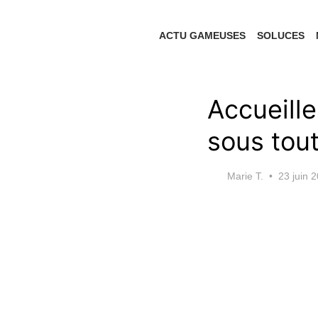
Skip
to
ACTU GAMEUSES
SOLUCES
the
content
Accueille
sous tout
Posted
Marie T.
23 juin 
on