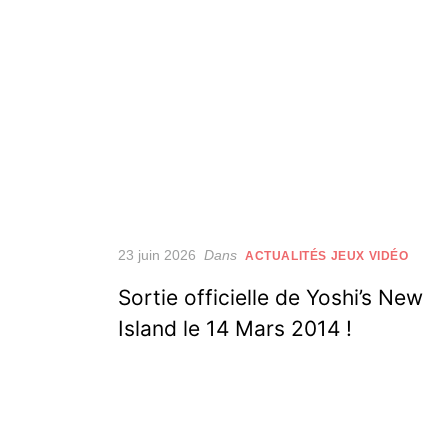
Posted
23 juin 2026
Dans
ACTUALITÉS JEUX VIDÉO
on
Sortie officielle de Yoshi’s New
Island le 14 Mars 2014 !
Pagination