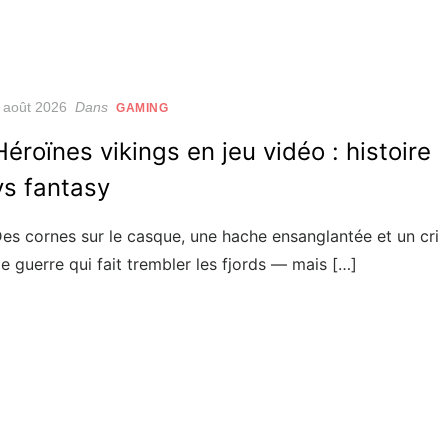
osted
 août 2026
Dans
GAMING
n
Héroïnes vikings en jeu vidéo : histoire
vs fantasy
es cornes sur le casque, une hache ensanglantée et un cri
e guerre qui fait trembler les fjords — mais […]