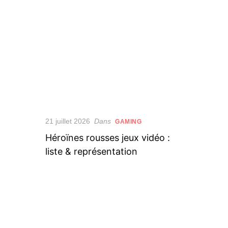
Posted
21 juillet 2026
Dans
GAMING
on
Héroïnes rousses jeux vidéo :
liste & représentation