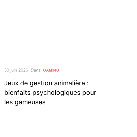
Posted
30 juin 2026
Dans
GAMING
on
Jeux de gestion animalière :
bienfaits psychologiques pour
les gameuses