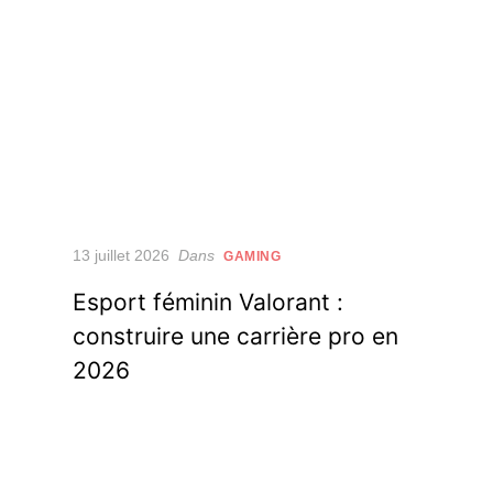
Posted
13 juillet 2026
Dans
GAMING
on
Esport féminin Valorant :
construire une carrière pro en
2026