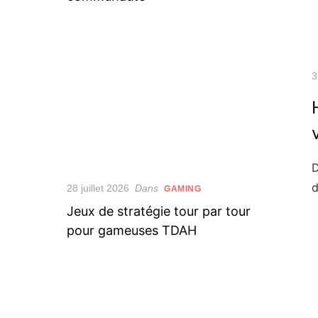
P
3
o
D
d
Posted
28 juillet 2026
Dans
GAMING
on
Jeux de stratégie tour par tour
pour gameuses TDAH