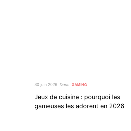
Posted
30 juin 2026
Dans
GAMING
on
Jeux de cuisine : pourquoi les
gameuses les adorent en 2026