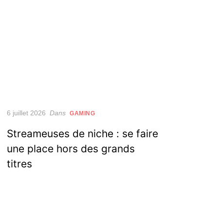
Posted
6 juillet 2026
Dans
GAMING
on
Streameuses de niche : se faire
une place hors des grands
titres