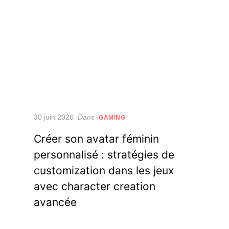
Posted
30 juin 2026
Dans
GAMING
on
Créer son avatar féminin
personnalisé : stratégies de
customization dans les jeux
avec character creation
avancée