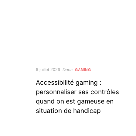
Posted
6 juillet 2026
Dans
GAMING
on
Accessibilité gaming :
personnaliser ses contrôles
quand on est gameuse en
situation de handicap