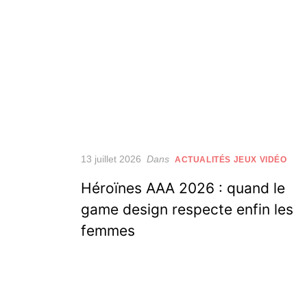
Posted
13 juillet 2026
Dans
ACTUALITÉS JEUX VIDÉO
on
Héroïnes AAA 2026 : quand le
game design respecte enfin les
femmes