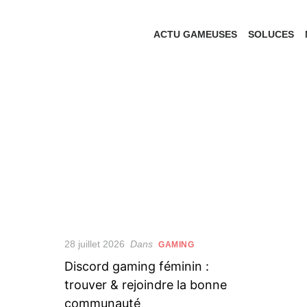
Skip
to
ACTU GAMEUSES
SOLUCES
the
content
Posted
28 juillet 2026
Dans
GAMING
on
Discord gaming féminin :
trouver & rejoindre la bonne
communauté