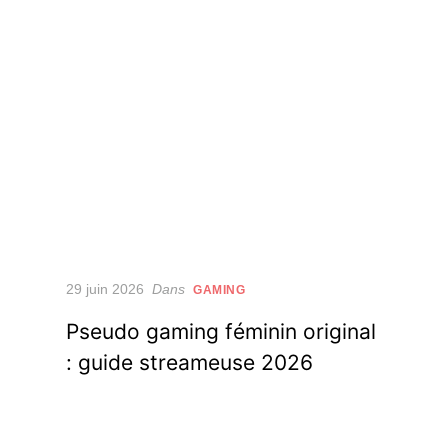
Posted
29 juin 2026
Dans
GAMING
on
Pseudo gaming féminin original
: guide streameuse 2026