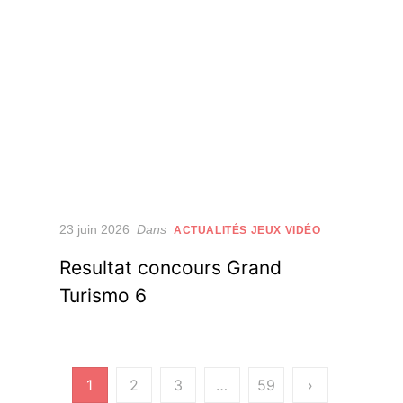
Posted
23 juin 2026
Dans
ACTUALITÉS JEUX VIDÉO
on
Resultat concours Grand
Turismo 6
1
2
3
…
59
›