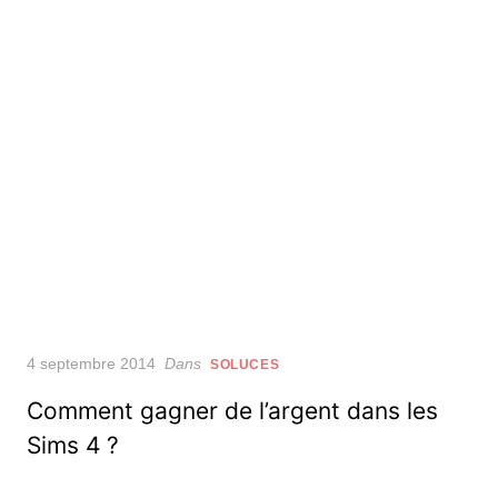
Posted
4 septembre 2014
Dans
SOLUCES
on
Comment gagner de l’argent dans les
Sims 4 ?