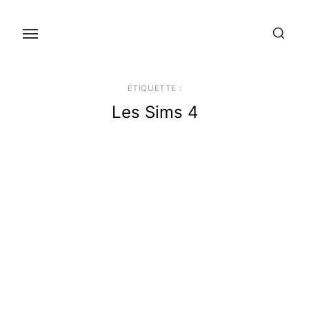
Skip
to
the
content
ÉTIQUETTE :
Les Sims 4