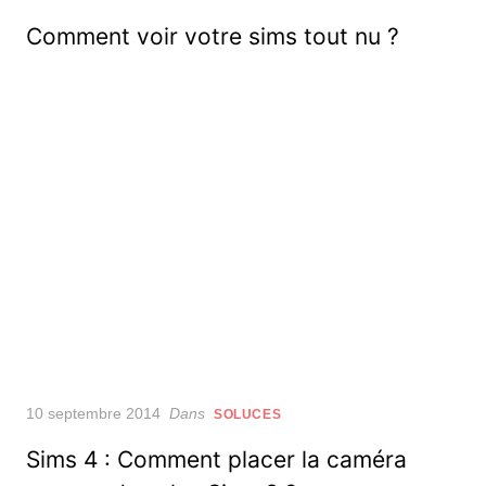
on
Comment voir votre sims tout nu ?
Posted
10 septembre 2014
Dans
SOLUCES
on
Sims 4 : Comment placer la caméra