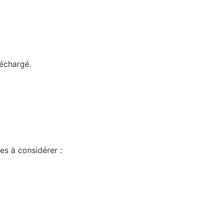
réchargé.
res à considérer :