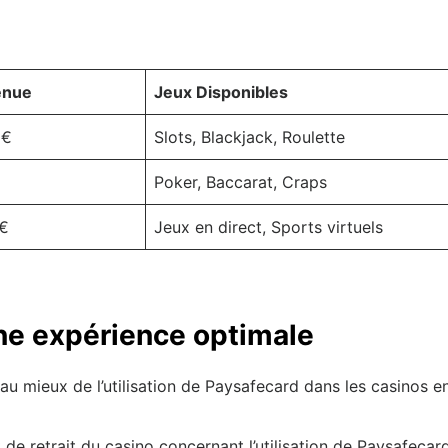
enue
Jeux Disponibles
0€
Slots, Blackjack, Roulette
Poker, Baccarat, Craps
0€
Jeux en direct, Sports virtuels
une expérience optimale
au mieux de l’utilisation de Paysafecard dans les casinos en
t de retrait du casino concernant l’utilisation de Paysafecard