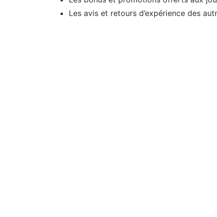
Les avis et retours d’expérience des autr