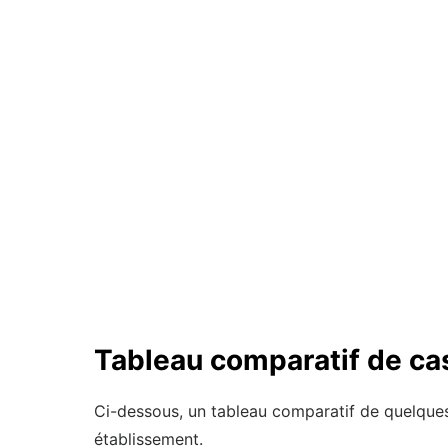
Tableau comparatif de ca
Ci-dessous, un tableau comparatif de quelques
établissement.