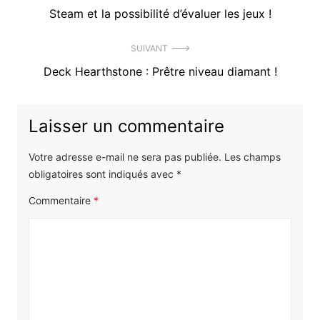
Précédent
Steam et la possibilité d’évaluer les jeux !
de
article
l’article
SUIVANT
:
Article
Deck Hearthstone : Prêtre niveau diamant !
suivant
:
Laisser un commentaire
Votre adresse e-mail ne sera pas publiée.
Les champs
obligatoires sont indiqués avec
*
Commentaire
*