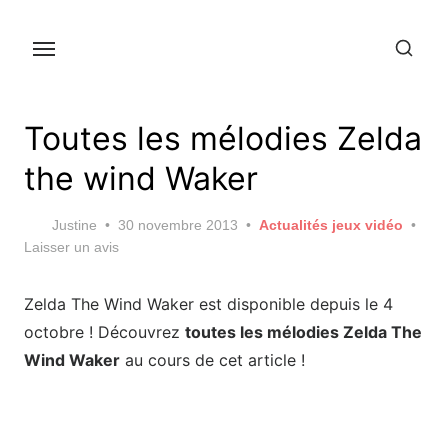
Skip
to
the
content
Toutes les mélodies Zelda
the wind Waker
Posted
Justine
30 novembre 2013
Actualités jeux vidéo
on
Laisser un avis
Zelda The Wind Waker est disponible depuis le 4
octobre ! Découvrez
toutes les mélodies Zelda The
Wind Waker
au cours de cet article !