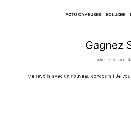
Skip
to
ACTU GAMEUSES
SOLUCES
the
content
Gagnez S
Posted
Justine
8 décemb
on
Me revoilà avec un nouveau concours ! Je vou