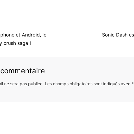
Article
phone et Android, le
Sonic Dash est
suivant
 crush saga !
:
n commentaire
il ne sera pas publiée.
Les champs obligatoires sont indiqués avec
*