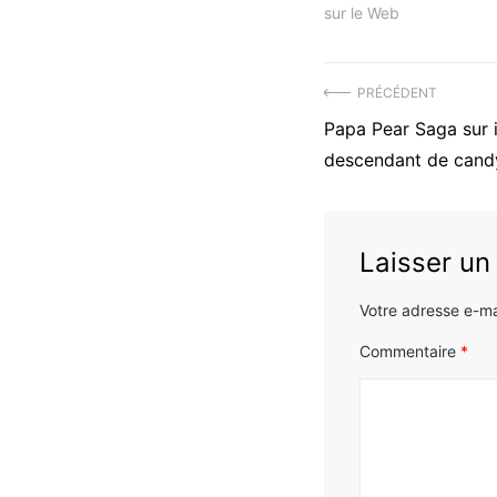
sur le Web
Navigation
PRÉCÉDENT
Précédent
Papa Pear Saga sur i
de
article
descendant de candy
l’article
:
Laisser u
Votre adresse e-ma
Commentaire
*