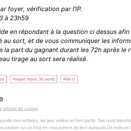
r foyer, vérification par l’IP.
13 à 23h59
lide en répondant à la question ci dessus afin
ré au sort, et de vous communiquer les inform
de la part du gagnant durant les 72h après le
au tirage au sort sera réalisé.
déo
super mario 3d world
Wii U
e
es articles de Justine
ppelle mon enfance, les jeux vidéos en font partie. Des nuits blanche
a passion sur ce blog en vous parlant de jeux auxquels j'ai joués et d