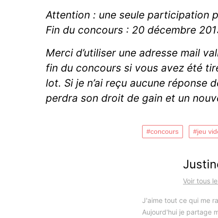
Attention : une seule participation pa
Fin du concours : 20 décembre 20
Merci d’utiliser une adresse mail va
fin du concours si vous avez été ti
lot. Si je n’ai reçu aucune réponse 
perdra son droit de gain et un nouve
concours
jeu vi
Justin
Voir tous l
J'aime tout ce qui me ra
Aujourd'hui je partage m