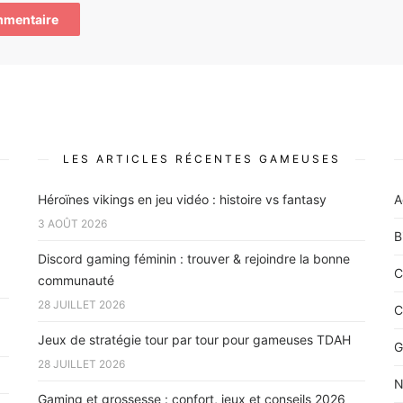
LES ARTICLES RÉCENTES GAMEUSES
Héroïnes vikings en jeu vidéo : histoire vs fantasy
A
3 AOÛT 2026
B
Discord gaming féminin : trouver & rejoindre la bonne
C
communauté
28 JUILLET 2026
C
Jeux de stratégie tour par tour pour gameuses TDAH
G
28 JUILLET 2026
N
Gaming et grossesse : confort, jeux et conseils 2026