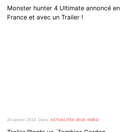
on
Monster hunter 4 Ultimate annoncé en
France et avec un Trailer !
Posted
24 janvier 2014
Dans
ACTUALITÉS JEUX VIDÉO
on