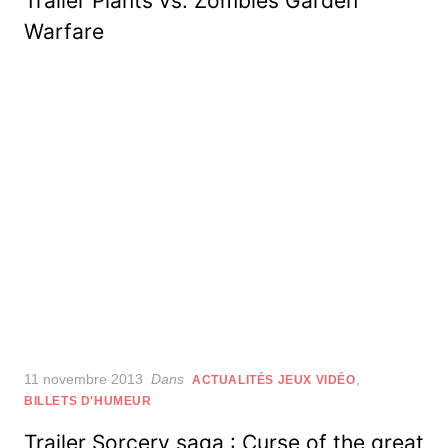
Trailer Plants vs. Zombies Garden
Warfare
Posted
11 novembre 2013
Dans
,
ACTUALITÉS JEUX VIDÉO
on
BILLETS D'HUMEUR
Trailer Sorcery saga : Curse of the great